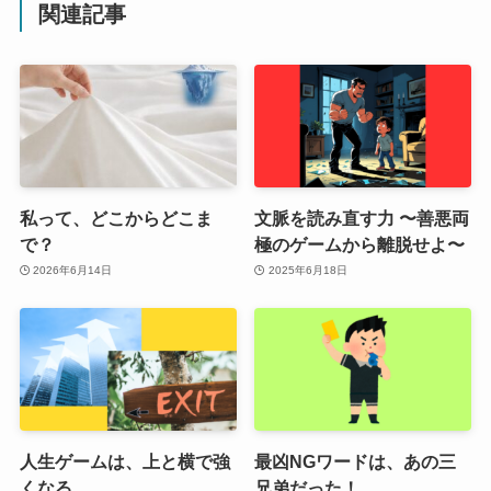
関連記事
私って、どこからどこま
文脈を読み直す力 〜善悪両
で？
極のゲームから離脱せよ〜
2026年6月14日
2025年6月18日
人生ゲームは、上と横で強
最凶NGワードは、あの三
くなる
兄弟だった！