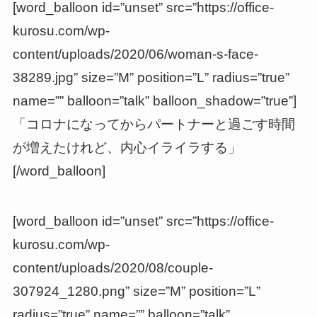
[word_balloon id=”unset” src=”https://office-
kurosu.com/wp-
content/uploads/2020/06/woman-s-face-
38289.jpg” size=”M” position=”L” radius=”true”
name=”” balloon=”talk” balloon_shadow=”true”]
「コロナになってからパートナーと過ごす時間
が増えたけれど、内心イライラする」
[/word_balloon]
[word_balloon id=”unset” src=”https://office-
kurosu.com/wp-
content/uploads/2020/08/couple-
307924_1280.png” size=”M” position=”L”
radius=”true” name=”” balloon=”talk”