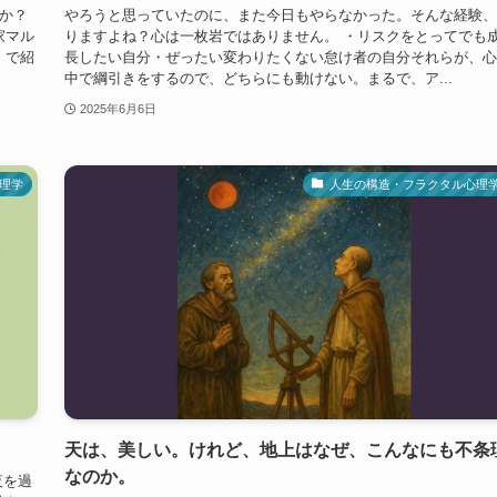
か？
やろうと思っていたのに、また今日もやらなかった。そんな経験、
家マル
りますよね？心は一枚岩ではありません。 ・リスクをとってでも
』で紹
長したい自分・ぜったい変わりたくない怠け者の自分それらが、心
中で綱引きをするので、どちらにも動けない。まるで、ア...
2025年6月6日
理学
人生の構造・フラクタル心理
天は、美しい。けれど、地上はなぜ、こんなにも不条
なのか。
夜を過