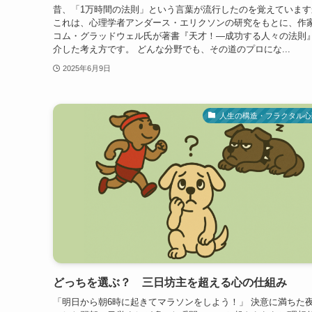
昔、「1万時間の法則」という言葉が流行したのを覚えています
これは、心理学者アンダース・エリクソンの研究をもとに、作
コム・グラッドウェル氏が著書『天才！―成功する人々の法則
介した考え方です。 どんな分野でも、その道のプロにな...
2025年6月9日
人生の構造・フラクタル心
どっちを選ぶ？ 三日坊主を超える心の仕組み
「明日から朝6時に起きてマラソンをしよう！」 決意に満ちた