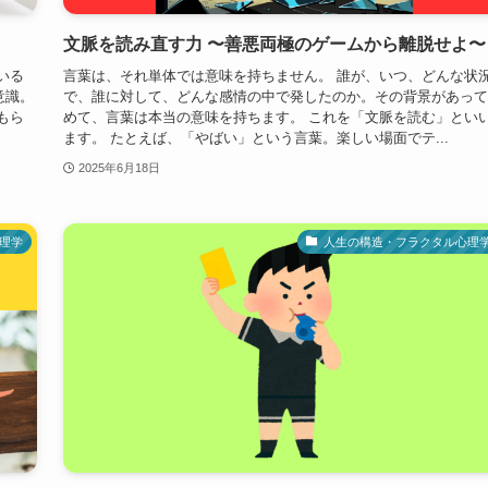
文脈を読み直す力 〜善悪両極のゲームから離脱せよ〜
いる
言葉は、それ単体では意味を持ちません。 誰が、いつ、どんな状
意識。
で、誰に対して、どんな感情の中で発したのか。その背景があって
もら
めて、言葉は本当の意味を持ちます。 これを「文脈を読む」とい
ます。 たとえば、「やばい」という言葉。楽しい場面でテ...
2025年6月18日
理学
人生の構造・フラクタル心理