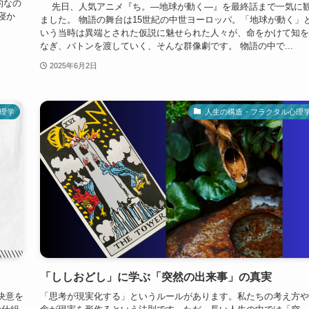
的なの
先日、人気アニメ『ち。―地球が動く―』を最終話まで一気に
寝か
ました。 物語の舞台は15世紀の中世ヨーロッパ。「地球が動く」
いう当時は異端とされた仮説に魅せられた人々が、命をかけて知を
なぎ、バトンを渡していく、そんな群像劇です。 物語の中で...
2025年6月2日
理学
人生の構造・フラクタル心理
「ししおどし」に学ぶ「突然の出来事」の真実
決意を
「思考が現実化する」というルールがあります。私たちの考え方や