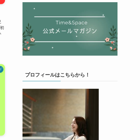
況
初
い
学
プロフィールはこちらから！