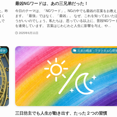
最凶NGワードは、あの三兄弟だった！
た。昨
今日のテーマは、「NGワード」。NGの中でも最凶の言葉をお教え
遠く
ます。「最強」ではなく、「最凶」。 なぜ、これを知っておいた
んで
うがいいのでしょう。私たちは、思っている以上に、普段NGワー
を連発しています。 言葉はじわじわと人生に影響を与え、や...
2025年6月11日
理学
人生の構造・フラクタル心理
三日坊主でも人生が動き出す、たった２つの習慣