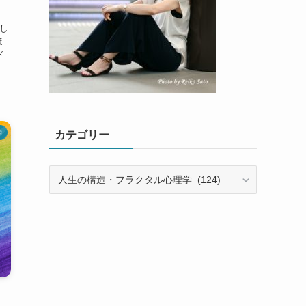
し
ほ
ド
学
カテゴリー
カ
テ
ゴ
リ
ー