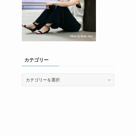
カテゴリー
カ
テ
ゴ
リ
ー