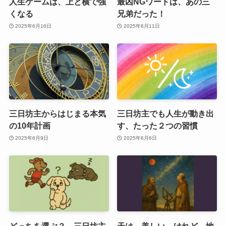
人生ゲームは、上と横で強
最凶NGワードは、あの三
くなる
兄弟だった！
2025年6月16日
2025年6月11日
三日坊主からはじまる本気
三日坊主でも人生が動き出
の10年計画
す、たった２つの習慣
2025年6月9日
2025年6月6日
どっちを選ぶ？ 三日坊主
天は、美しい。けれど、地