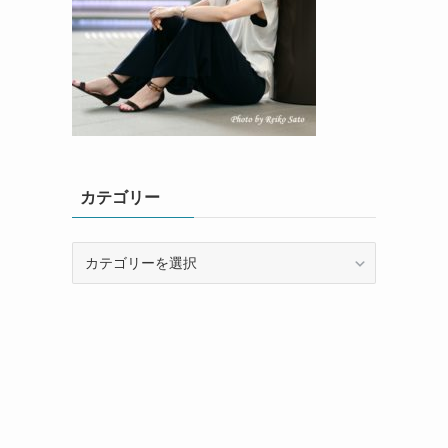
カテゴリー
カ
テ
ゴ
リ
ー